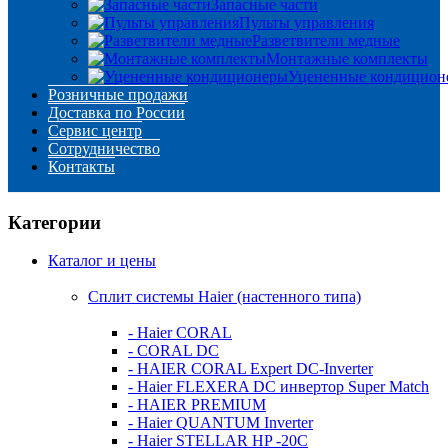
Запасные части
Пульты управления
Разветвители медные
Монтажные комплекты
Уцененные кондицион
Розничные продажи
Доставка по России
Сервис центр
Сотрудничество
Контакты
Категории
Каталог и цены
Сплит системы Haier (настенного типа)
- Haier CORAL
- CORAL DC
- HAIER CORAL Expert DC-Inverter
- Haier FLEXERA DC инвертор Super Match
- HAIER PREMIUM
- Haier QUANTUM Inverter
- Haier STELLAR HP -20C