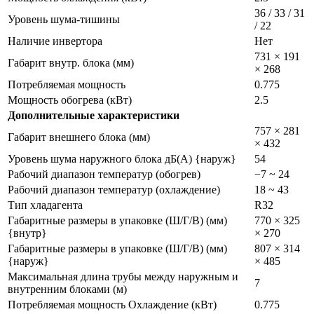
36 / 33 / 31
Уровень шума-тишины
/ 22
Наличие инвертора
Нет
731 × 191
Габарит внутр. блока (мм)
× 268
Потребляемая мощность
0.775
Мощность обогрева (кВт)
2.5
Дополнительные характеристики
757 × 281
Габарит внешнего блока (мм)
× 432
Уровень шума наружного блока дБ(А) {наруж}
54
Рабочий диапазон температур (обогрев)
−7 ~ 24
Рабочий диапазон температур (охлаждение)
18 ~ 43
Тип хладагента
R32
Габаритные размеры в упаковке (Ш/Г/В) (мм)
770 × 325
{внутр}
× 270
Габаритные размеры в упаковке (Ш/Г/В) (мм)
807 × 314
{наруж}
× 485
Максимальная длина трубы между наружным и
7
внутренним блоками (м)
Потребляемая мощность Охлаждение (кВт)
0.775