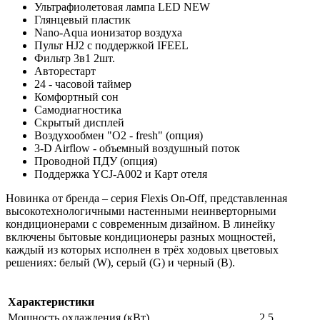
Ультрафиолетовая лампа LED NEW
Глянцевый пластик
Nano-Aqua ионизатор воздуха
Пульт HJ2 с поддержкой IFEEL
Фильтр 3в1 2шт.
Авторестарт
24 - часовой таймер
Комфортный сон
Самодиагностика
Скрытый дисплей
Воздухообмен "О2 - fresh" (опция)
3-D Airflow - объемный воздушный поток
Проводной ПДУ (опция)
Поддержка YCJ-A002 и Карт отеля
Новинка от бренда – серия Flexis On-Off, представленная
высокотехнологичными настенными неинверторными
кондиционерами с современным дизайном. В линейку
включены бытовые кондиционеры разных мощностей,
каждый из которых исполнен в трёх ходовых цветовых
решениях: белый (W), серый (G) и черный (B).
Характеристики
Мощность охлаждения (кВт)
2.5