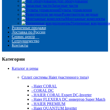
Доп оборудование
Запасные части
Пульты управления
Разветвители медные
Монтажные комплекты
Уцененные кондицион
Розничные продажи
Доставка по России
Сервис центр
Сотрудничество
Контакты
Категории
Каталог и цены
Сплит системы Haier (настенного типа)
- Haier CORAL
- CORAL DC
- HAIER CORAL Expert DC-Inverter
- Haier FLEXERA DC инвертор Super Match
- HAIER PREMIUM
- Haier QUANTUM Inverter