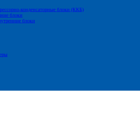
рессорно-конденсаторные блоки (ККБ)
ние блоки
утренние блоки
еры