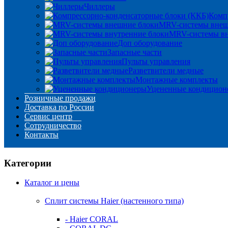
Чиллеры
Комп
MRV-системы внеш
MRV-системы вн
Доп оборудование
Запасные части
Пульты управления
Разветвители медные
Монтажные комплекты
Уцененные кондицион
Розничные продажи
Доставка по России
Сервис центр
Сотрудничество
Контакты
Категории
Каталог и цены
Сплит системы Haier (настенного типа)
- Haier CORAL