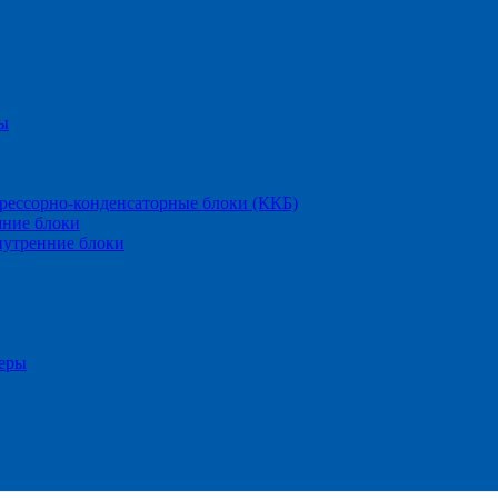
ы
рессорно-конденсаторные блоки (ККБ)
ние блоки
утренние блоки
еры