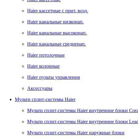
Haier кассетные с прит. возд.
Haier канальные низконап.
Haier канальные высоконап.
Haier канальные средненап.
Haier потолочные
Haier колонные
Haier пульты управления
Аксессуары
Мульти сплит-системы Haier
Мульти сплит-системы Haier внутренние блоки Cora
Мульти сплит-системы Haier внутренние блоки Lead
Мульти сплит-системы Haier наружные блоки